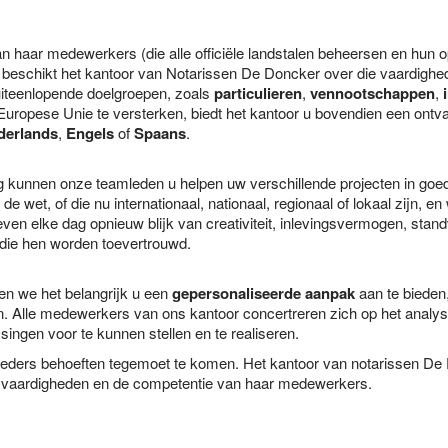
van haar medewerkers (die alle officiële landstalen beheersen en hun
ë), beschikt het kantoor van Notarissen De Doncker over die vaardighed
iteenlopende doelgroepen, zoals
particulieren
,
vennootschappen
,
 Europese Unie te versterken, biedt het kantoor u bovendien een ont
derlands
,
Engels
of
Spaans
.
g kunnen onze teamleden u helpen uw verschillende projecten in goed
e wet, of die nu internationaal, nationaal, regionaal of lokaal zijn, 
ven elke dag opnieuw blijk van creativiteit, inlevingsvermogen, stan
 die hen worden toevertrouwd.
den we het belangrijk u een
gepersonaliseerde aanpak
aan te bieden
n. Alle medewerkers van ons kantoor concertreren zich op het analyse
ingen voor te kunnen stellen en te realiseren.
ders behoeften tegemoet te komen. Het kantoor van notarissen De Do
de vaardigheden en de competentie van haar medewerkers.