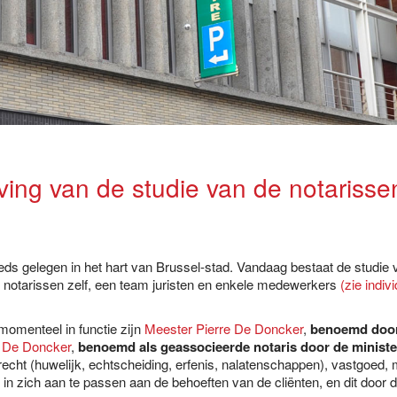
ving van de studie van de notariss
eds gelegen in het hart van Brussel-stad. Vandaag bestaat de studie
e notarissen zelf, een team juristen en enkele medewerkers
(zie indiv
omenteel in functie zijn
Meester Pierre De Doncker
,
benoemd door 
 De Doncker
,
benoemd als geassocieerde notaris door de minister
ierecht (huwelijk, echtscheiding, erfenis, nalatenschappen), vastgo
in zich aan te passen aan de behoeften van de cliënten, en dit door 